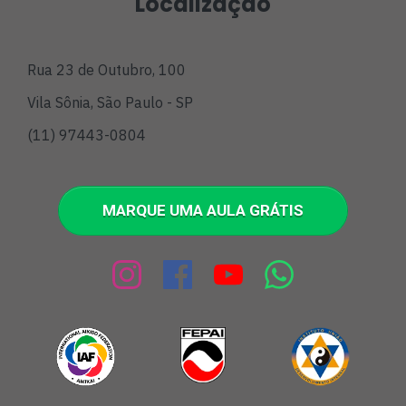
Localização
Rua 23 de Outubro, 100
Vila Sônia, São Paulo - SP
(11) 97443-0804
MARQUE UMA AULA GRÁTIS